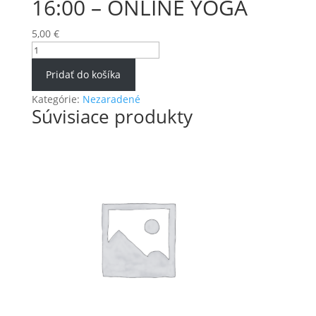
16:00 – ONLINE YOGA
5,00
€
množstvo
02.02.2024
Pridať do košíka
–
PIATOK
Kategórie:
Nezaradené
Súvisiace produkty
–
16:00
–
ONLINE
YOGA