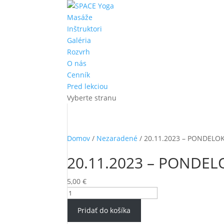
Masáže
Inštruktori
Galéria
Rozvrh
O nás
Cenník
Pred lekciou
Vyberte stranu
Domov
/
Nezaradené
/ 20.11.2023 – PONDELOK
20.11.2023 – PONDEL
5,00
€
množstvo
20.11.2023
Pridať do košíka
-