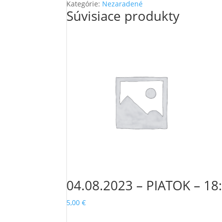
PONDELOK
Kategórie:
Nezaradené
Súvisiace produkty
-
16:00
-
ONLINE
YOGA
04.08.2023 – PIATOK – 1
5,00
€